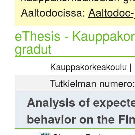
Aaltodocissa:
Aaltodoc-
eThesis - Kauppakor
gradut
Kauppakorkeakoulu | R
Tutkielman numero:
Analysis of expect
behavior on the Fi
Tekijä: