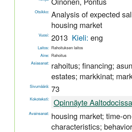
Oinonen, Pontus
Otsikko:
Analysis of expected sal
housing market
Vuosi:
2013
Kieli:
eng
Laitos:
Rahoituksen laitos
Aine:
Rahoitus
Asiasanat:
rahoitus; financing; asun
estates; markkinat; mark
Sivumäärä:
73
Kokoteksti:
Opinnäyte Aaltodociss
Avainsanat:
housing market; time-on
characteristics; behavio