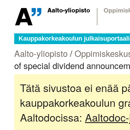
Kauppakorkeakoulun julkaisuportaali
Aalto-yliopisto
/
Oppimiskesku
of special dividend announcemen
Tätä sivustoa ei enää pä
kauppakorkeakoulun gra
Aaltodocissa:
Aaltodoc-