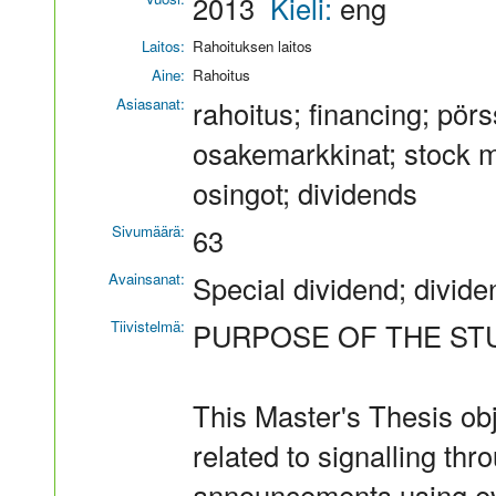
2013
Kieli:
eng
Laitos:
Rahoituksen laitos
Aine:
Rahoitus
Asiasanat:
rahoitus; financing; pör
osakemarkkinat; stock mar
osingot; dividends
Sivumäärä:
63
Avainsanat:
Special dividend; divide
Tiivistelmä:
PURPOSE OF THE ST
This Master's Thesis obj
related to signalling thr
announcements using ev