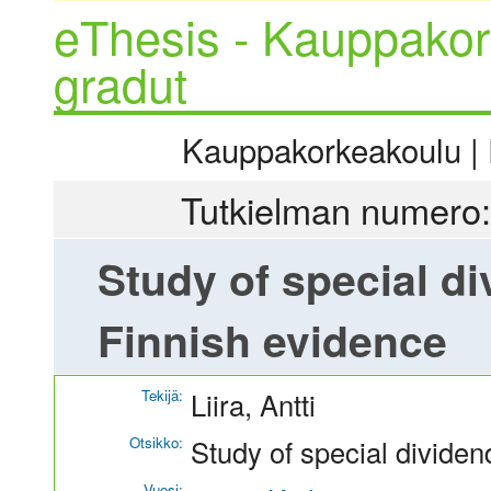
eThesis - Kauppakor
gradut
Kauppakorkeakoulu | R
Tutkielman numero:
Study of special 
Finnish evidence
Tekijä:
Liira, Antti
Otsikko:
Study of special divide
Vuosi: