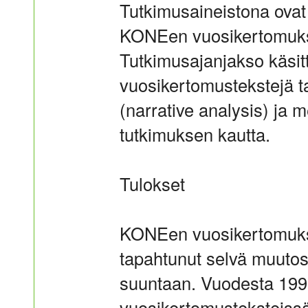
Tutkimusaineistona ovat 
KONEen vuosikertomukset
Tutkimusajanjakso käsi
vuosikertomustekstejä ta
(narrative analysis) ja 
tutkimuksen kautta.
Tulokset
KONEen vuosikertomuksi
tapahtunut selvä muutos
suuntaan. Vuodesta 199
vuosikertomusteksteiss