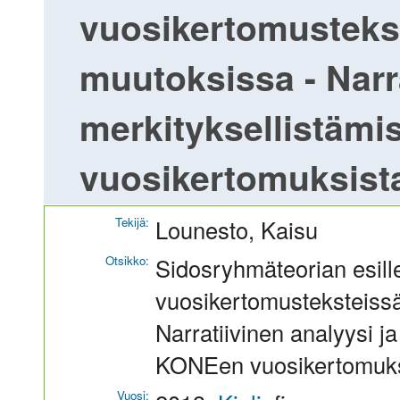
vuosikertomustekst
muutoksissa - Narra
merkityksellistäm
vuosikertomuksist
Tekijä:
Lounesto, Kaisu
Otsikko:
Sidosryhmäteorian esille
vuosikertomusteksteissä 
Narratiivinen analyysi j
KONEen vuosikertomuks
Vuosi: