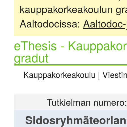
kauppakorkeakoulun gra
Aaltodocissa:
Aaltodoc-
eThesis - Kauppakor
gradut
Kauppakorkeakoulu | Viestinn
Tutkielman numero:
Sidosryhmäteorian 