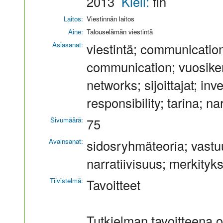
2013
Kieli:
fin
Laitos:
Viestinnän laitos
Aine:
Talouselämän viestintä
Asiasanat:
viestintä; communication
communication; vuosiker
networks; sijoittajat; in
responsibility; tarina; na
Sivumäärä:
75
Avainsanat:
sidosryhmäteoria; vastuul
narratiivisuus; merkityk
Tiivistelmä:
Tavoitteet
Tutkielman tavoitteena o