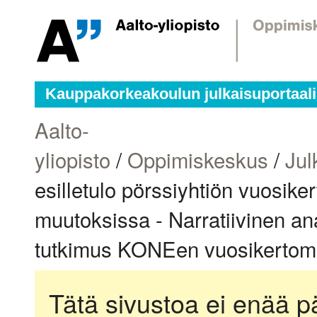
Kauppakorkeakoulun julkaisuportaali
Aalto-
yliopisto
/
Oppimiskeskus
/
Jul
esilletulo pörssiyhtiön vuosike
muutoksissa - Narratiivinen an
tutkimus KONEen vuosikertomu
Tätä sivustoa ei enää pä