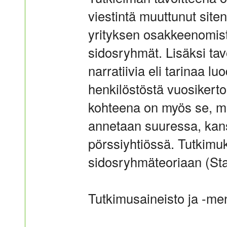
viestintä muuttunut site
yrityksen osakkeenomista
sidosryhmät. Lisäksi tavo
narratiivia eli tarinaa 
henkilöstöstä vuosikert
kohteena on myös se, mil
annetaan suuressa, kans
pörssiyhtiössä. Tutkimuk
sidosryhmäteoriaan (Sta
Tutkimusaineisto ja -me