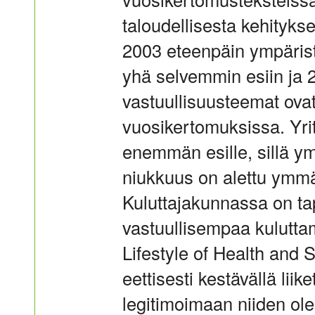
taloudellisesta kehityks
2003 eteenpäin ympäristö
yhä selvemmin esiin ja 
vastuullisuusteemat ovat
vuosikertomuksissa. Yri
enemmän esille, sillä y
niukkuus on alettu ymmär
Kuluttajakunnassa on ta
vastuullisempaa kulutta
Lifestyle of Health and Su
eettisesti kestävällä liik
legitimoimaan niiden ol