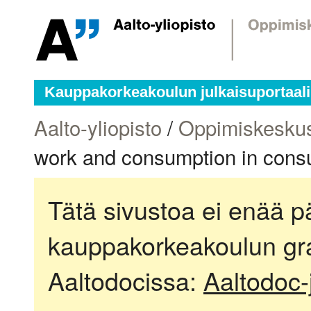
Kauppakorkeakoulun julkaisuportaali
Aalto-yliopisto
/
Oppimiskesku
work and consumption in consu
Tätä sivustoa ei enää pä
kauppakorkeakoulun gra
Aaltodocissa:
Aaltodoc-