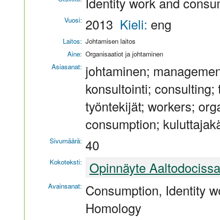
Identity work and consu
Vuosi:
2013
Kieli:
eng
Laitos:
Johtamisen laitos
Aine:
Organisaatiot ja johtaminen
Asiasanat:
johtaminen; management;
konsultointi; consulting; t
työntekijät; workers; org
consumption; kuluttajak
Sivumäärä:
40
Kokoteksti:
Opinnäyte Aaltodociss
Avainsanat:
Consumption, Identity wo
Homology