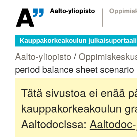
Kauppakorkeakoulun julkaisuportaali
Aalto-yliopisto
/
Oppimiskesku
period balance sheet scenario 
Tätä sivustoa ei enää pä
kauppakorkeakoulun gra
Aaltodocissa:
Aaltodoc-