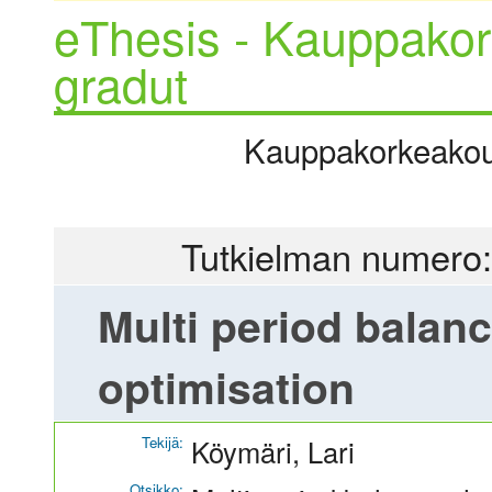
eThesis - Kauppakor
gradut
Kauppakorkeakoulu
Tutkielman numero:
Multi period balan
optimisation
Tekijä:
Köymäri, Lari
Otsikko: