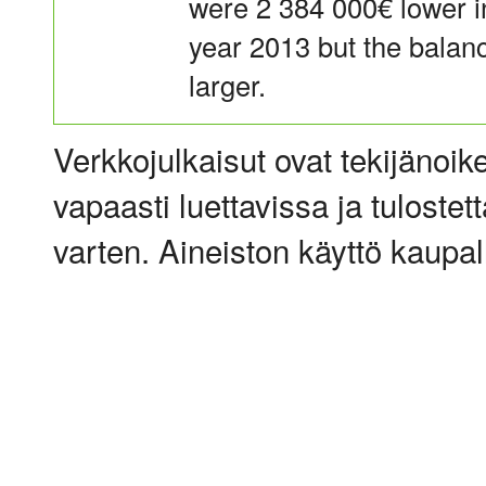
were 2 384 000€ lower i
year 2013 but the balan
larger.
Verkkojulkaisut ovat tekijänoik
vapaasti luettavissa ja tulostet
varten. Aineiston käyttö kaupalli