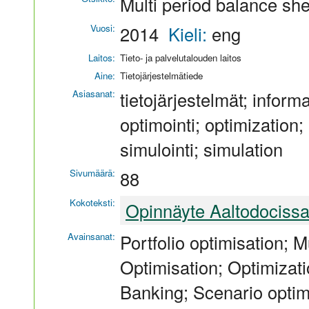
Multi period balance she
Vuosi:
2014
Kieli:
eng
Laitos:
Tieto- ja palvelutalouden laitos
Aine:
Tietojärjestelmätiede
Asiasanat:
tietojärjestelmät; informa
optimointi; optimization
simulointi; simulation
Sivumäärä:
88
Kokoteksti:
Opinnäyte Aaltodociss
Avainsanat:
Portfolio optimisation; M
Optimisation; Optimizati
Banking; Scenario optim