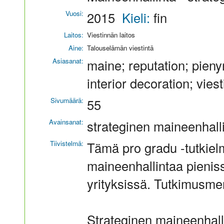
Vuosi:
2015
Kieli:
fin
Laitos:
Viestinnän laitos
Aine:
Talouselämän viestintä
Asiasanat:
maine; reputation; pieny
interior decoration; vie
Sivumäärä:
55
Avainsanat:
strateginen maineenhalli
Tiivistelmä:
Tämä pro gradu -tutkielm
maineenhallintaa pienis
yrityksissä. Tutkimusme
Strateginen maineenhalli