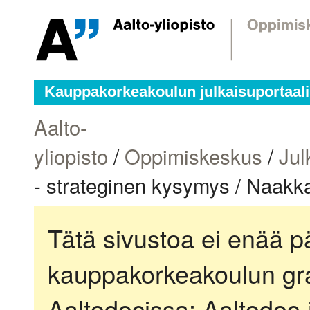
Kauppakorkeakoulun julkaisuportaali
Aalto-
yliopisto
/
Oppimiskeskus
/
Jul
- strateginen kysymys / Naak
Tätä sivustoa ei enää pä
kauppakorkeakoulun gra
Aaltodocissa:
Aaltodoc-