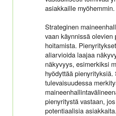
asiakkaille myöhemmin.
Strateginen maineenhalli
vaan käynnissä olevien p
hoitamista. Pienyritykse
aliarvioida laajaa näky
näkyvyys, esimerkiksi me
hyödyttää pienyrityksiä
tulevaisuudessa merkity
maineenhallintavälineen
pienyritystä vastaan, jos 
potentiaalisia asiakkaita