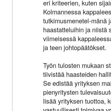
eri kriteerien, kuten sij
Kolmannessa kappaleess
tutkimusmenetel-mänä j
haastatteluihin ja niistä
viimeisessä kappaleessa
ja teen johtopäätökset.
Työn tulosten mukaan st
tiivistää haasteiden hall
Se edistää yrityksen mai
pienyritysten tulevaisuut
lisää yrityksen tuottoa, 
vastuullisesti toimivaa y