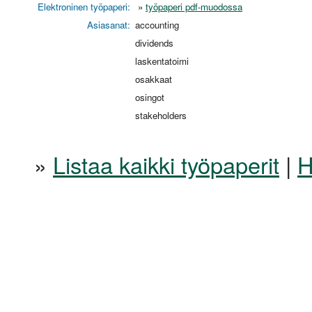
Elektroninen työpaperi:
»
työpaperi pdf-muodossa
Asiasanat:
accounting
dividends
laskentatoimi
osakkaat
osingot
stakeholders
»
Listaa kaikki työpaperit
|
H