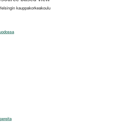
Helsingin kauppakorkeakoulu
muodossa
pereita