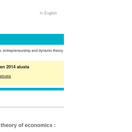
In English
ade, entrepreneurship and dynamic theory
en 2014 alusta
stosta
 theory of economics :