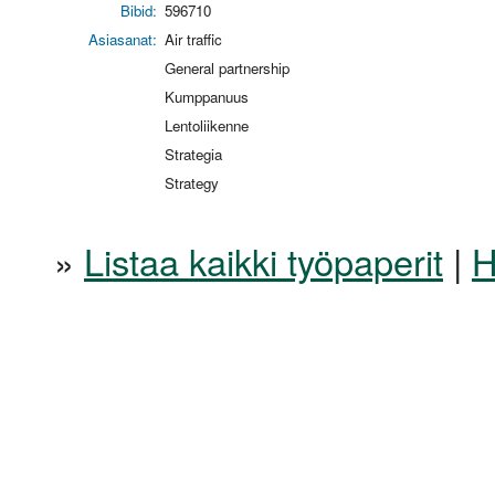
Bibid:
596710
Asiasanat:
Air traffic
General partnership
Kumppanuus
Lentoliikenne
Strategia
Strategy
»
Listaa kaikki työpaperit
|
H