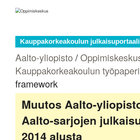
Kauppakorkeakoulun julkaisuportaali
Aalto-yliopisto
/
Oppimiskesku
Kauppakorkeakoulun työpaperi
framework
Muutos Aalto-yliopis
Aalto-sarjojen julkai
2014 alusta