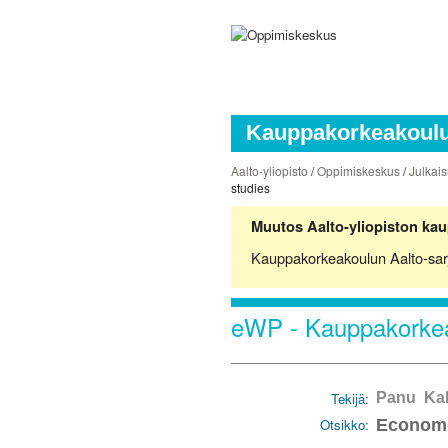
Kauppakorkeakoulun
Aalto-yliopisto
/
Oppimiskeskus
/
Julkais
studies
Muutos Aalto-yliopiston kau
Kauppakorkeakoulun Aalto-sarjoj
eWP - Kauppakorkea
Tekijä:
Panu Kal
Otsikko:
Economet