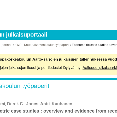
 julkaisuportaali
uportaali
/
eWP - Kauppakorkeakoulun työpaperit
/ Econometric case studies : ove
ppakorkeakoulun Aalto-sarjojen julkaisujen tallennuksessa vuod
en julkaisujen tiedot ja pdf-tiedostot löytyvät nyt
Aaltodoc-julkaisuarki
koulun työpaperit
mi, Derek C. Jones, Antti Kauhanen
ric case studies : overview and evidence from rece