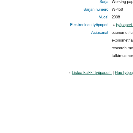
Sarja:
Working pap
Sarjan numero:
W-458
Vuosi:
2008
Elektroninen työpaperi:
»
työpaperi
Asiasanat:
econometric
ekonometria
research me
tutkimusme
»
Listaa kaikki työpaperit
|
Hae työpa