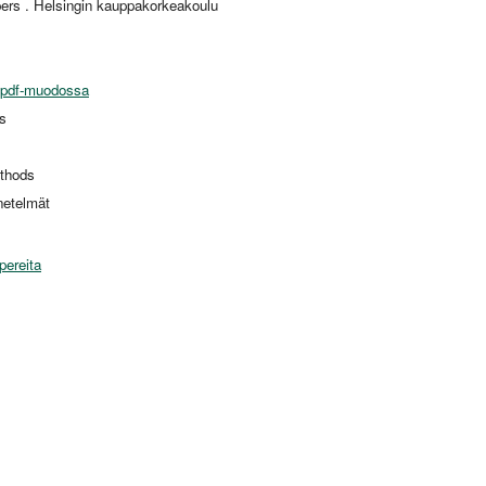
ers . Helsingin kauppakorkeakoulu
 pdf-muodossa
s
thods
netelmät
pereita