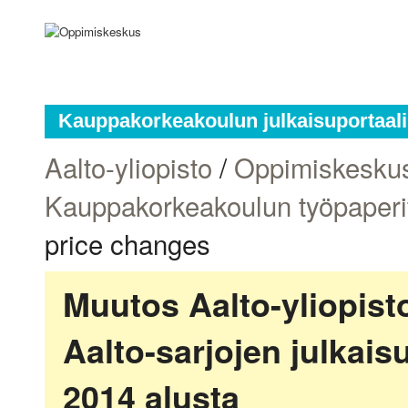
Kauppakorkeakoulun julkaisuportaali
Aalto-yliopisto
/
Oppimiskesku
Kauppakorkeakoulun työpaperi
price changes
Muutos Aalto-yliopis
Aalto-sarjojen julkai
2014 alusta