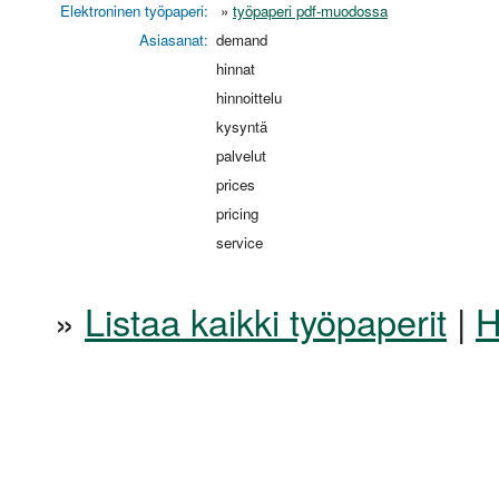
Elektroninen työpaperi:
»
työpaperi pdf-muodossa
Asiasanat:
demand
hinnat
hinnoittelu
kysyntä
palvelut
prices
pricing
service
»
Listaa kaikki työpaperit
|
H