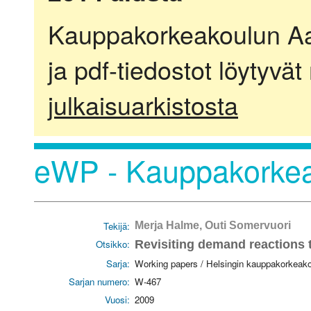
Kauppakorkeakoulun Aalt
ja pdf-tiedostot löytyvät
julkaisuarkistosta
eWP - Kauppakorkea
Tekijä:
Merja Halme, Outi Somervuori
Otsikko:
Revisiting demand reactions 
Sarja:
Working papers / Helsingin kauppakorkeak
Sarjan numero:
W-467
Vuosi:
2009