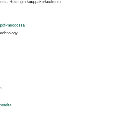
ers . Helsingin kauppakorkeakoulu
 pdf-muodossa
technology
a
pereita