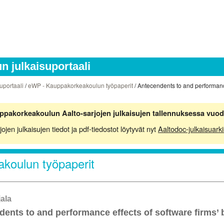
 julkaisuportaali
uportaali
/
eWP - Kauppakorkeakoulun työpaperit
/ Antecendents to and performance
ppakorkeakoulun Aalto-sarjojen julkaisujen tallennuksessa vuod
en julkaisujen tiedot ja pdf-tiedostot löytyvät nyt
Aaltodoc-julkaisuarki
koulun työpaperit
ala
ents to and performance effects of software firms’