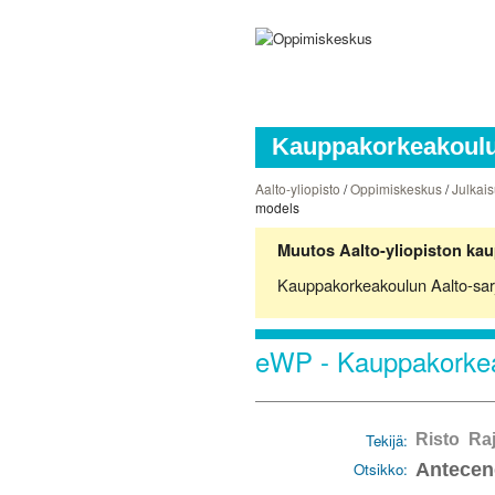
Kauppakorkeakoulun
Aalto-yliopisto
/
Oppimiskeskus
/
Julkais
models
Muutos Aalto-yliopiston kau
Kauppakorkeakoulun Aalto-sarjoj
eWP - Kauppakorkea
Tekijä:
Risto Raj
Otsikko:
Antecend