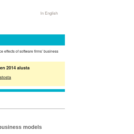
In English
 effects of software firms’ business
en 2014 alusta
stosta
 business models