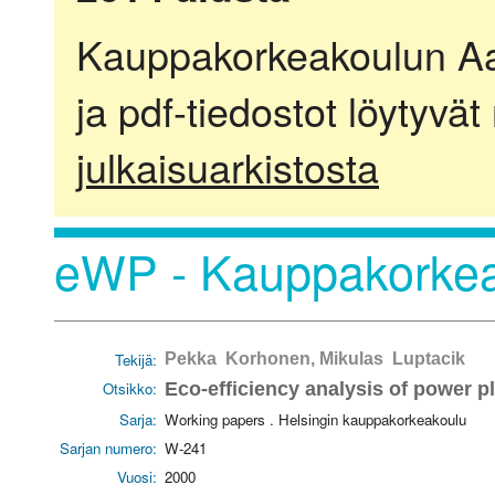
Kauppakorkeakoulun Aalt
ja pdf-tiedostot löytyvät
julkaisuarkistosta
eWP - Kauppakorkea
Tekijä:
Pekka Korhonen, Mikulas Luptacik
Otsikko:
Eco-efficiency analysis of power p
Sarja:
Working papers . Helsingin kauppakorkeakoulu
Sarjan numero:
W-241
Vuosi:
2000