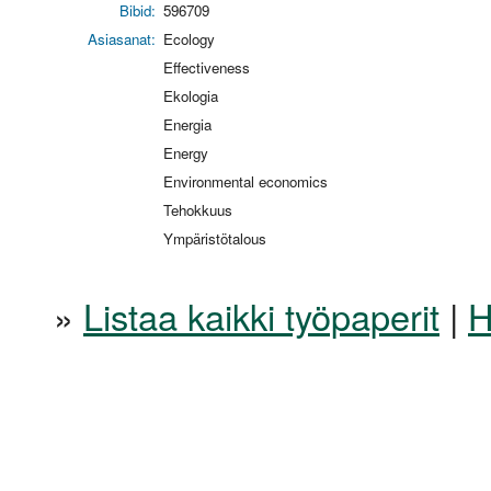
Bibid:
596709
Asiasanat:
Ecology
Effectiveness
Ekologia
Energia
Energy
Environmental economics
Tehokkuus
Ympäristötalous
»
Listaa kaikki työpaperit
|
H