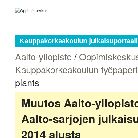
Kauppakorkeakoulun julkaisuportaali
Aalto-yliopisto
/
Oppimiskesku
Kauppakorkeakoulun työpaperi
plants
Muutos Aalto-yliopis
Aalto-sarjojen julkai
2014 alusta