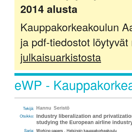
2014 alusta
Kauppakorkeakoulun Aalt
ja pdf-tiedostot löytyvät
julkaisuarkistosta
eWP - Kauppakorkea
Tekijä:
Hannu Seristö
Otsikko:
Industry liberalization and privatiza
studying the European airline industr
Sarja:
Working papers . Helsingin kauppakorkeakoulu