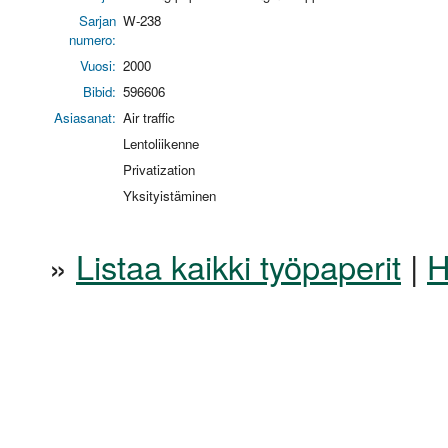
Sarjan
W-238
numero:
Vuosi:
2000
Bibid:
596606
Asiasanat:
Air traffic
Lentoliikenne
Privatization
Yksityistäminen
»
Listaa kaikki työpaperit
|
H