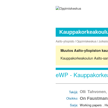
Kauppakorkeakoulun
Aalto-yliopisto
/
Oppimiskeskus
/
Julkais
Muutos Aalto-yliopiston kau
Kauppakorkeakoulun Aalto-sarjoj
eWP - Kauppakorkea
Tekijä:
Olli Tahvonen,
Otsikko:
On Faustmann
Sarja:
Working papers . H