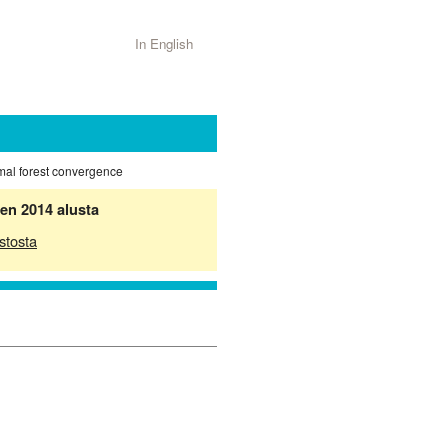
In English
mal forest convergence
en 2014 alusta
stosta