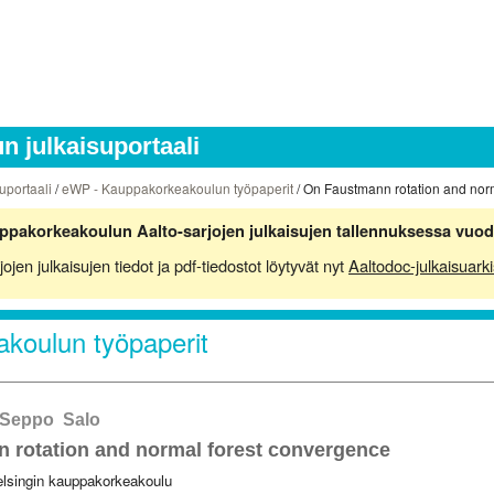
 julkaisuportaali
uportaali
/
eWP - Kauppakorkeakoulun työpaperit
/ On Faustmann rotation and nor
ppakorkeakoulun Aalto-sarjojen julkaisujen tallennuksessa vuod
en julkaisujen tiedot ja pdf-tiedostot löytyvät nyt
Aaltodoc-julkaisuarki
koulun työpaperit
 Seppo Salo
 rotation and normal forest convergence
elsingin kauppakorkeakoulu