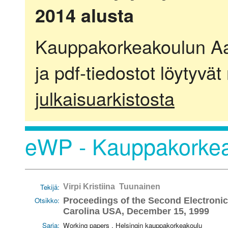
2014 alusta
Kauppakorkeakoulun Aalt
ja pdf-tiedostot löytyvät
julkaisuarkistosta
eWP - Kauppakorkea
Tekijä:
Virpi Kristiina Tuunainen
Otsikko:
Proceedings of the Second Electroni
Carolina USA, December 15, 1999
Sarja:
Working papers . Helsingin kauppakorkeakoulu