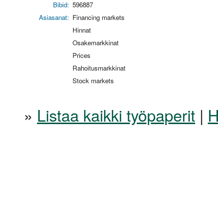
Bibid:
596887
Asiasanat:
Financing markets
Hinnat
Osakemarkkinat
Prices
Rahoitusmarkkinat
Stock markets
»
Listaa kaikki työpaperit
|
H