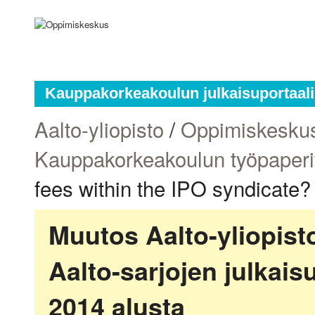
Kauppakorkeakoulun julkaisuportaali
Aalto-yliopisto
/
Oppimiskesku
Kauppakorkeakoulun työpaperi
fees within the IPO syndicate?
Muutos Aalto-yliopis
Aalto-sarjojen julkai
2014 alusta