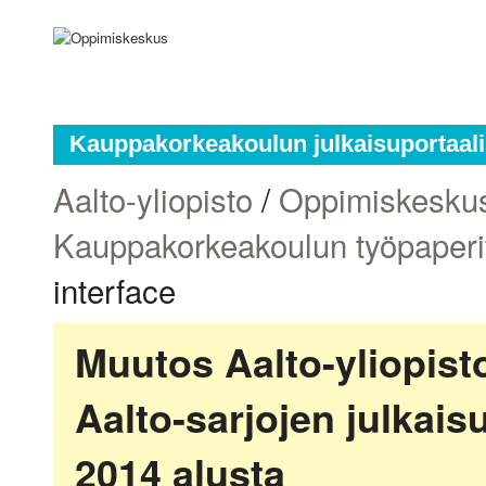
Kauppakorkeakoulun julkaisuportaali
Aalto-yliopisto
/
Oppimiskesku
Kauppakorkeakoulun työpaperi
interface
Muutos Aalto-yliopis
Aalto-sarjojen julkai
2014 alusta