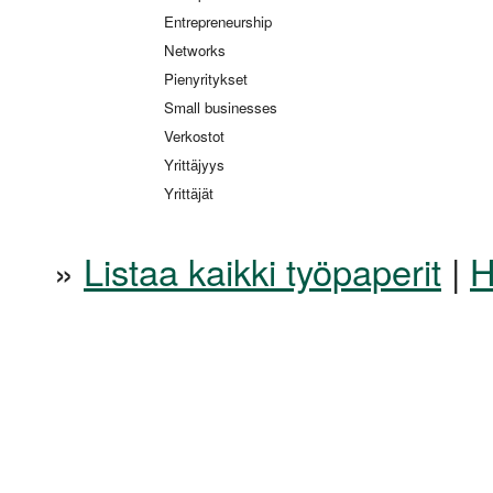
Entrepreneurship
Networks
Pienyritykset
Small businesses
Verkostot
Yrittäjyys
Yrittäjät
»
Listaa kaikki työpaperit
|
H