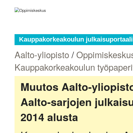
Kauppakorkeakoulun julkaisuportaali
Aalto-yliopisto
/
Oppimiskesku
Kauppakorkeakoulun työpaperi
Muutos Aalto-yliopis
Aalto-sarjojen julkai
2014 alusta