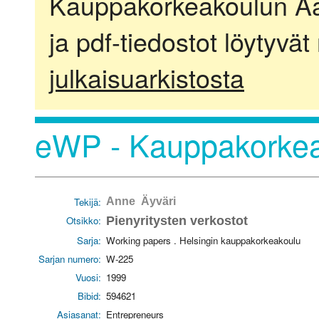
Kauppakorkeakoulun Aalt
ja pdf-tiedostot löytyvät
julkaisuarkistosta
eWP - Kauppakorkea
Tekijä:
Anne Äyväri
Otsikko:
Pienyritysten verkostot
Sarja:
Working papers . Helsingin kauppakorkeakoulu
Sarjan numero:
W-225
Vuosi:
1999
Bibid:
594621
Asiasanat:
Entrepreneurs