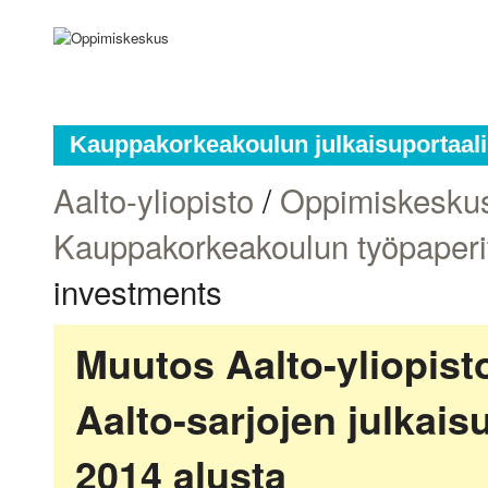
Kauppakorkeakoulun julkaisuportaali
Aalto-yliopisto
/
Oppimiskesku
Kauppakorkeakoulun työpaperi
investments
Muutos Aalto-yliopis
Aalto-sarjojen julkai
2014 alusta