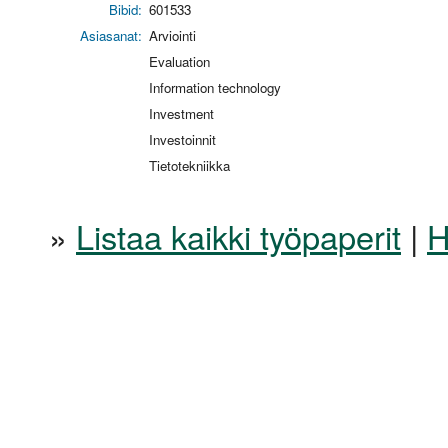
Bibid:
601533
Asiasanat:
Arviointi
Evaluation
Information technology
Investment
Investoinnit
Tietotekniikka
»
Listaa kaikki työpaperit
|
H