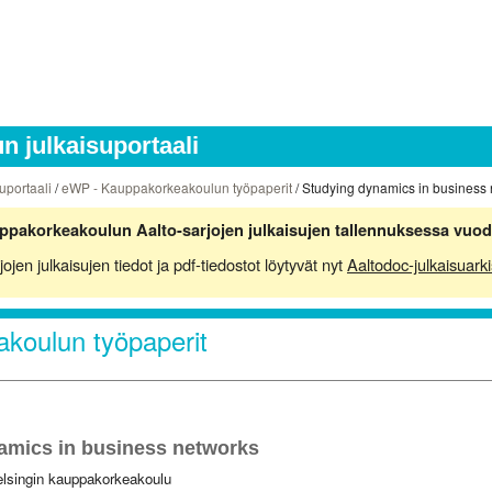
 julkaisuportaali
uportaali
/
eWP - Kauppakorkeakoulun työpaperit
/ Studying dynamics in business
ppakorkeakoulun Aalto-sarjojen julkaisujen tallennuksessa vuod
en julkaisujen tiedot ja pdf-tiedostot löytyvät nyt
Aaltodoc-julkaisuarki
koulun työpaperit
amics in business networks
elsingin kauppakorkeakoulu