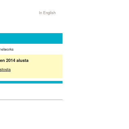
In English
 networks
en 2014 alusta
stosta