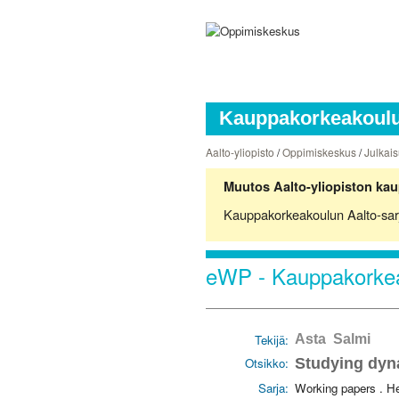
Kauppakorkeakoulun
Aalto-yliopisto
/
Oppimiskeskus
/
Julkais
Muutos Aalto-yliopiston kau
Kauppakorkeakoulun Aalto-sarjoj
eWP - Kauppakorkea
Tekijä:
Asta Salmi
Otsikko:
Studying dyn
Sarja:
Working papers . H