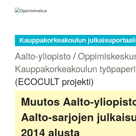
Kauppakorkeakoulun julkaisuportaali
Aalto-yliopisto
/
Oppimiskesku
Kauppakorkeakoulun työpaperi
(ECOCULT projekti)
Muutos Aalto-yliopis
Aalto-sarjojen julkai
2014 alusta