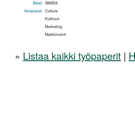
Bibid:
589954
Asiasanat:
Culture
Kulttuuri
Marketing
Markkinointi
»
Listaa kaikki työpaperit
|
H