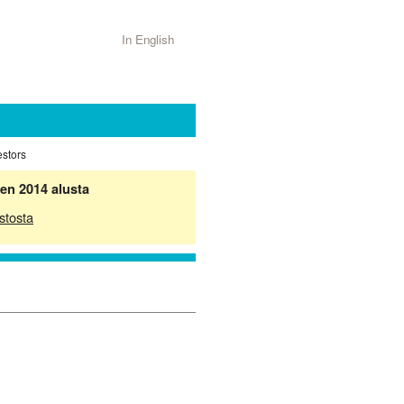
In English
estors
en 2014 alusta
stosta