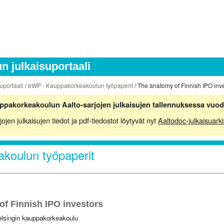
 julkaisuportaali
uportaali
/
eWP - Kauppakorkeakoulun työpaperit
/ The anatomy of Finnish IPO inv
ppakorkeakoulun Aalto-sarjojen julkaisujen tallennuksessa vuod
en julkaisujen tiedot ja pdf-tiedostot löytyvät nyt
Aaltodoc-julkaisuarki
koulun työpaperit
u
f Finnish IPO investors
elsingin kauppakorkeakoulu