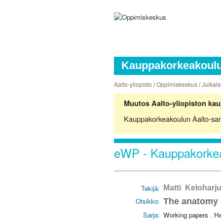
Kauppakorkeakoulun
Aalto-yliopisto
/
Oppimiskeskus
/
Julkais
Muutos Aalto-yliopiston kau
Kauppakorkeakoulun Aalto-sarjoj
eWP - Kauppakorkea
Tekijä:
Matti Keloharj
Otsikko:
The anatomy o
Sarja:
Working papers . H