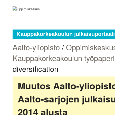
Kauppakorkeakoulun julkaisuportaali
Aalto-yliopisto
/
Oppimiskesku
Kauppakorkeakoulun työpaperi
diversification
Muutos Aalto-yliopis
Aalto-sarjojen julkai
2014 alusta