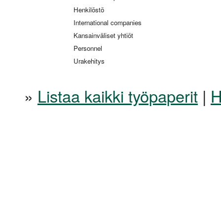
Henkilöstö
International companies
Kansainväliset yhtiöt
Personnel
Urakehitys
»
Listaa kaikki työpaperit
|
H