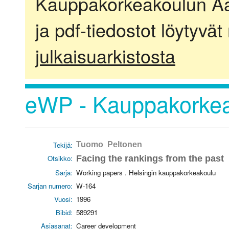
Kauppakorkeakoulun Aalt
ja pdf-tiedostot löytyvät
julkaisuarkistosta
eWP - Kauppakorkea
Tekijä:
Tuomo Peltonen
Otsikko:
Facing the rankings from the past
Sarja:
Working papers . Helsingin kauppakorkeakoulu
Sarjan numero:
W-164
Vuosi:
1996
Bibid:
589291
Asiasanat:
Career development