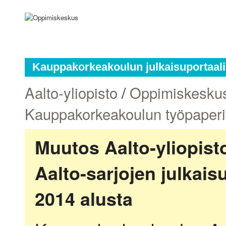
Kauppakorkeakoulun julkaisuportaali
Aalto-yliopisto
/
Oppimiskesku
Kauppakorkeakoulun työpaperi
Muutos Aalto-yliopis
Aalto-sarjojen julkai
2014 alusta