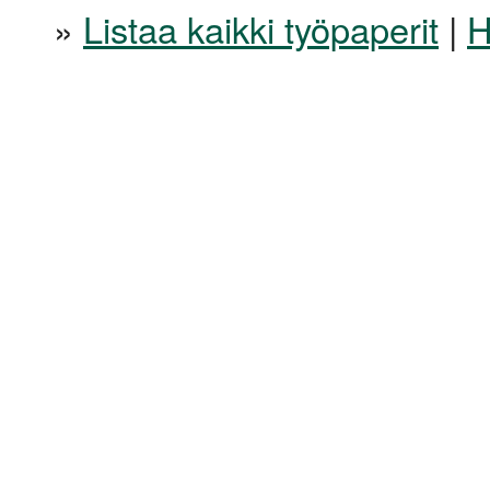
»
Listaa kaikki työpaperit
|
H