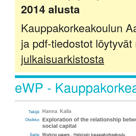
2014 alusta
Kauppakorkeakoulun Aalt
ja pdf-tiedostot löytyvät
julkaisuarkistosta
eWP - Kauppakorkea
Tekijä:
Hanna Kalla
Otsikko:
Exploration of the relationship bet
social capital
Sarja:
Working papers . Helsingin kauppakorkeakoulu