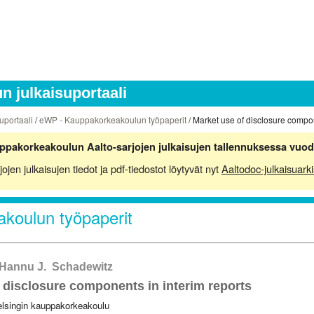
 julkaisuportaali
uportaali
/
eWP - Kauppakorkeakoulun työpaperit
/ Market use of disclosure compon
ppakorkeakoulun Aalto-sarjojen julkaisujen tallennuksessa vuod
en julkaisujen tiedot ja pdf-tiedostot löytyvät nyt
Aaltodoc-julkaisuarki
koulun työpaperit
, Hannu J. Schadewitz
 disclosure components in interim reports
elsingin kauppakorkeakoulu