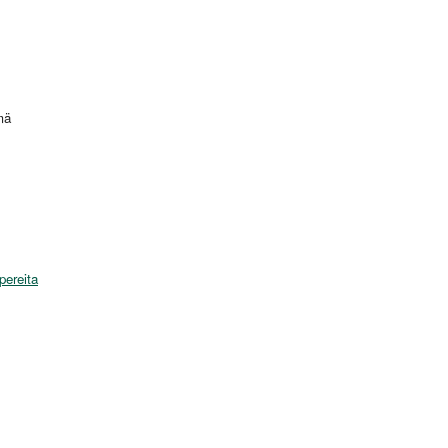
mä
pereita