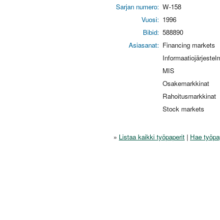
Sarjan numero:
W-158
Vuosi:
1996
Bibid:
588890
Asiasanat:
Financing markets
Informaatiojärjestel
MIS
Osakemarkkinat
Rahoitusmarkkinat
Stock markets
»
Listaa kaikki työpaperit
|
Hae työpa