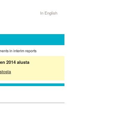
In English
ents in interim reports
en 2014 alusta
stosta