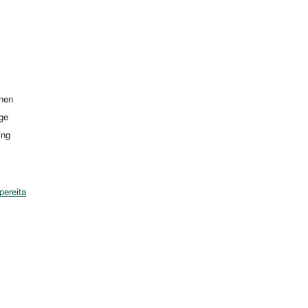
inen
ge
ing
pereita