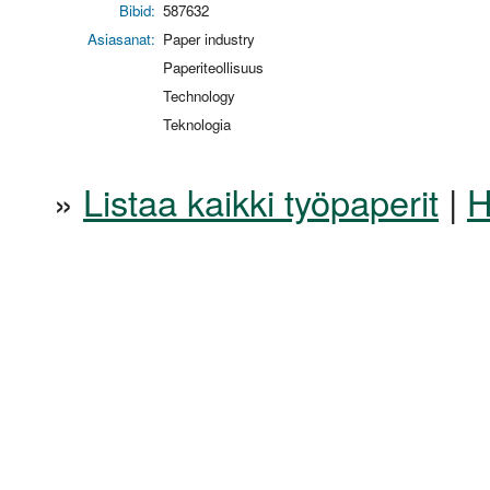
Bibid:
587632
Asiasanat:
Paper industry
Paperiteollisuus
Technology
Teknologia
»
Listaa kaikki työpaperit
|
H