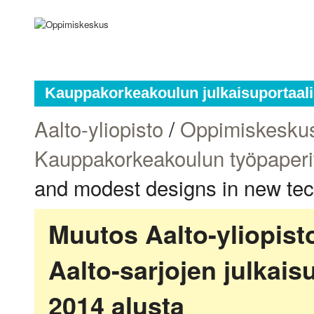
Kauppakorkeakoulun julkaisuportaali
Aalto-yliopisto
/
Oppimiskesku
Kauppakorkeakoulun työpaperi
and modest designs in new tec
Muutos Aalto-yliopis
Aalto-sarjojen julkai
2014 alusta