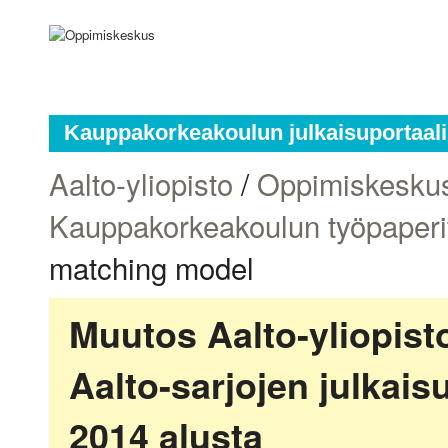
Kauppakorkeakoulun julkaisuportaali
Aalto-yliopisto
/
Oppimiskesku
Kauppakorkeakoulun työpaperi
matching model
Muutos Aalto-yliopis
Aalto-sarjojen julkai
2014 alusta