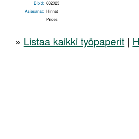
Bibid:
602023
Asiasanat:
Hinnat
Prices
»
Listaa kaikki työpaperit
|
H