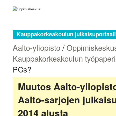
Kauppakorkeakoulun julkaisuportaali
Aalto-yliopisto
/
Oppimiskesku
Kauppakorkeakoulun työpaperi
PCs?
Muutos Aalto-yliopis
Aalto-sarjojen julkai
2014 alusta