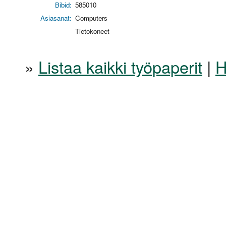
Bibid:
585010
Asiasanat:
Computers
Tietokoneet
»
Listaa kaikki työpaperit
|
H