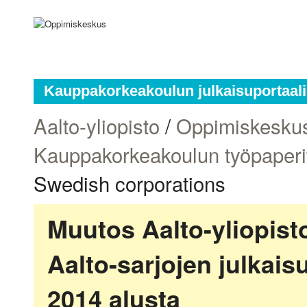
Kauppakorkeakoulun julkaisuportaali
Aalto-yliopisto
/
Oppimiskesku
Kauppakorkeakoulun työpaperi
Swedish corporations
Muutos Aalto-yliopis
Aalto-sarjojen julkai
2014 alusta