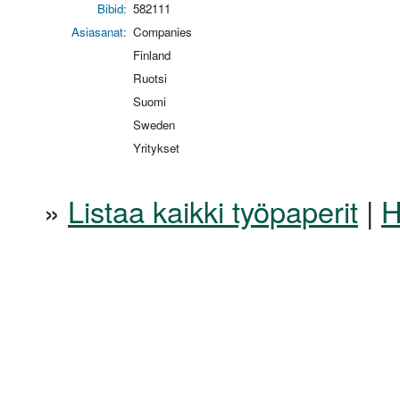
Bibid:
582111
Asiasanat:
Companies
Finland
Ruotsi
Suomi
Sweden
Yritykset
»
Listaa kaikki työpaperit
|
H