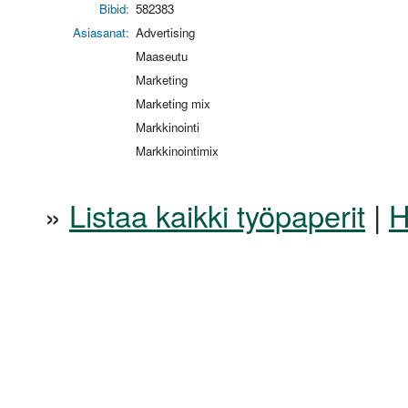
Bibid:
582383
Asiasanat:
Advertising
Maaseutu
Marketing
Marketing mix
Markkinointi
Markkinointimix
»
Listaa kaikki työpaperit
|
H