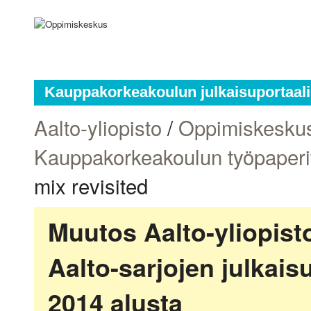
Kauppakorkeakoulun julkaisuportaali
Aalto-yliopisto
/
Oppimiskesku
Kauppakorkeakoulun työpaperi
mix revisited
Muutos Aalto-yliopis
Aalto-sarjojen julkai
2014 alusta