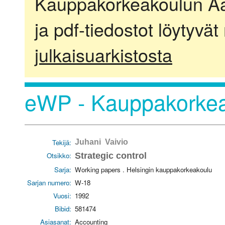
Kauppakorkeakoulun Aalt
ja pdf-tiedostot löytyvät
julkaisuarkistosta
eWP - Kauppakorkea
Tekijä:
Juhani Vaivio
Otsikko:
Strategic control
Sarja:
Working papers . Helsingin kauppakorkeakoulu
Sarjan numero:
W-18
Vuosi:
1992
Bibid:
581474
Asiasanat:
Accounting