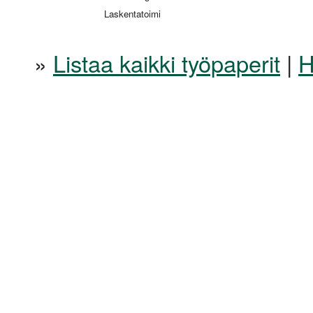
Laskentatoimi
»
Listaa kaikki työpaperit
|
H