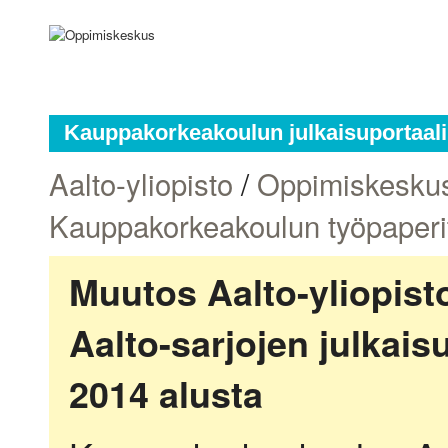
Kauppakorkeakoulun julkaisuportaali
Aalto-yliopisto
/
Oppimiskesku
Kauppakorkeakoulun työpaperi
Muutos Aalto-yliopis
Aalto-sarjojen julkai
2014 alusta