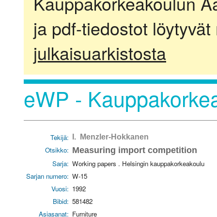
Kauppakorkeakoulun Aalt
ja pdf-tiedostot löytyvät
julkaisuarkistosta
eWP - Kauppakorkea
Tekijä:
I. Menzler-Hokkanen
Otsikko:
Measuring import competition
Sarja:
Working papers . Helsingin kauppakorkeakoulu
Sarjan numero:
W-15
Vuosi:
1992
Bibid:
581482
Asiasanat:
Furniture