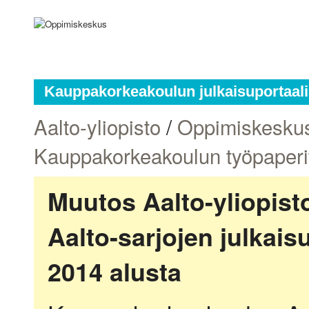
Kauppakorkeakoulun julkaisuportaali
Aalto-yliopisto
/
Oppimiskesku
Kauppakorkeakoulun työpaperi
Muutos Aalto-yliopis
Aalto-sarjojen julkai
2014 alusta