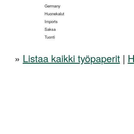
Germany
Huonekalut
Imports
Saksa
Tuonti
»
Listaa kaikki työpaperit
|
H