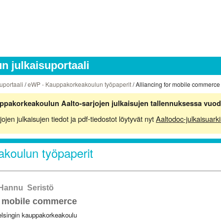
 julkaisuportaali
uportaali
/
eWP - Kauppakorkeakoulun työpaperit
/ Alliancing for mobile commerce
ppakorkeakoulun Aalto-sarjojen julkaisujen tallennuksessa vuod
en julkaisujen tiedot ja pdf-tiedostot löytyvät nyt
Aaltodoc-julkaisuarki
koulun työpaperit
 Hannu Seristö
or mobile commerce
elsingin kauppakorkeakoulu