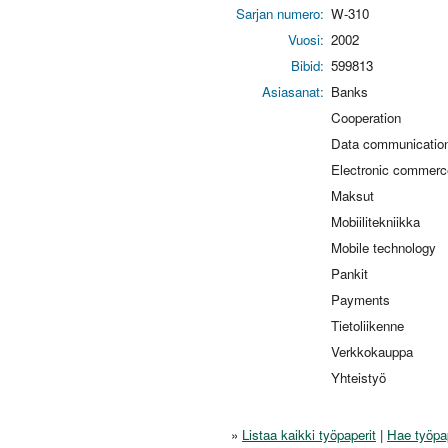
Sarjan numero:
W-310
Vuosi:
2002
Bibid:
599813
Asiasanat:
Banks
Cooperation
Data communicatio
Electronic commerc
Maksut
Mobiilitekniikka
Mobile technology
Pankit
Payments
Tietoliikenne
Verkkokauppa
Yhteistyö
»
Listaa kaikki työpaperit
|
Hae työpa