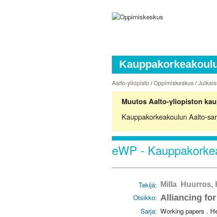
Kauppakorkeakoulun
Aalto-yliopisto
/
Oppimiskeskus
/
Julkais
Muutos Aalto-yliopiston kau
Kauppakorkeakoulun Aalto-sarjoj
eWP - Kauppakorkea
Tekijä:
Milla Huurros,
Otsikko:
Alliancing f
Sarja:
Working papers . H