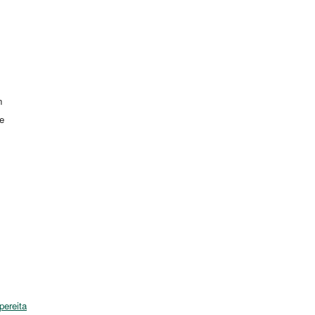
n
e
pereita