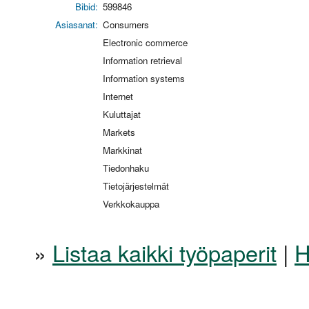
Bibid:
599846
Asiasanat:
Consumers
Electronic commerce
Information retrieval
Information systems
Internet
Kuluttajat
Markets
Markkinat
Tiedonhaku
Tietojärjestelmät
Verkkokauppa
»
Listaa kaikki työpaperit
|
H