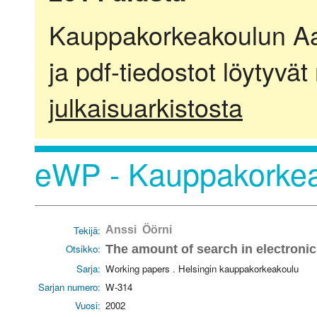
Kauppakorkeakoulun Aalt
ja pdf-tiedostot löytyvät
julkaisuarkistosta
eWP - Kauppakorkea
Tekijä:
Anssi Öörni
Otsikko:
The amount of search in electron
Sarja:
Working papers . Helsingin kauppakorkeakoulu
Sarjan numero:
W-314
Vuosi:
2002