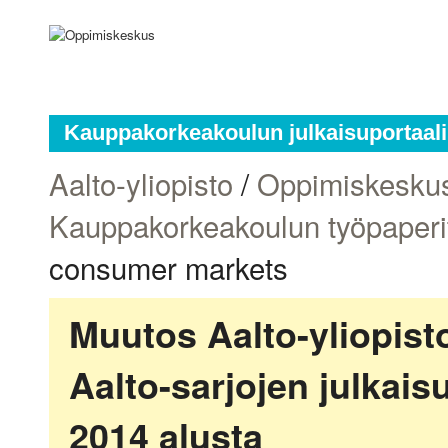
Kauppakorkeakoulun julkaisuportaali
Aalto-yliopisto
/
Oppimiskesku
Kauppakorkeakoulun työpaperi
consumer markets
Muutos Aalto-yliopis
Aalto-sarjojen julkai
2014 alusta