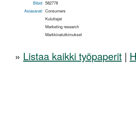
Bibid:
582778
Asiasanat:
Consumers
Kuluttajat
Marketing research
Markkinatutkimukset
»
Listaa kaikki työpaperit
|
H