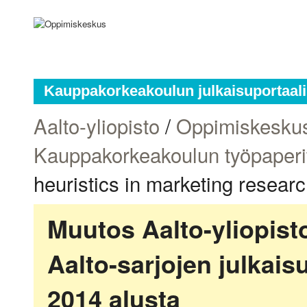
Kauppakorkeakoulun julkaisuportaali
Aalto-yliopisto
/
Oppimiskesku
Kauppakorkeakoulun työpaperi
heuristics in marketing resear
Muutos Aalto-yliopis
Aalto-sarjojen julkai
2014 alusta