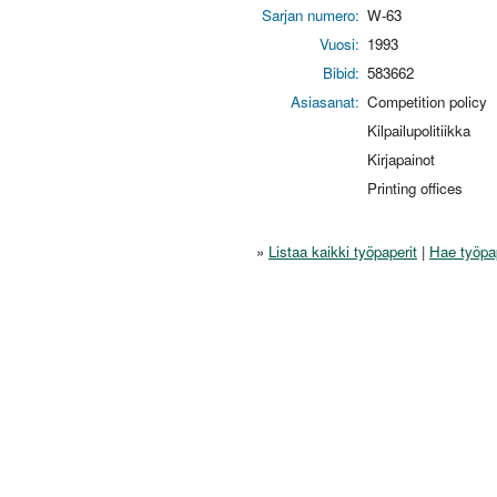
Sarjan numero:
W-63
Vuosi:
1993
Bibid:
583662
Asiasanat:
Competition policy
Kilpailupolitiikka
Kirjapainot
Printing offices
»
Listaa kaikki työpaperit
|
Hae työpa