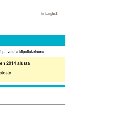
In English
 palveluita kilpailukeinona
en 2014 alusta
stosta