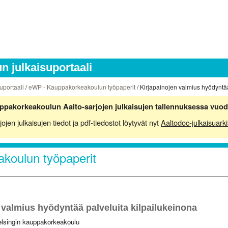
 julkaisuportaali
uportaali
/
eWP - Kauppakorkeakoulun työpaperit
/ Kirjapainojen valmius hyödyntää
ppakorkeakoulun Aalto-sarjojen julkaisujen tallennuksessa vuod
en julkaisujen tiedot ja pdf-tiedostot löytyvät nyt
Aaltodoc-julkaisuarki
koulun työpaperit
 valmius hyödyntää palveluita kilpailukeinona
elsingin kauppakorkeakoulu