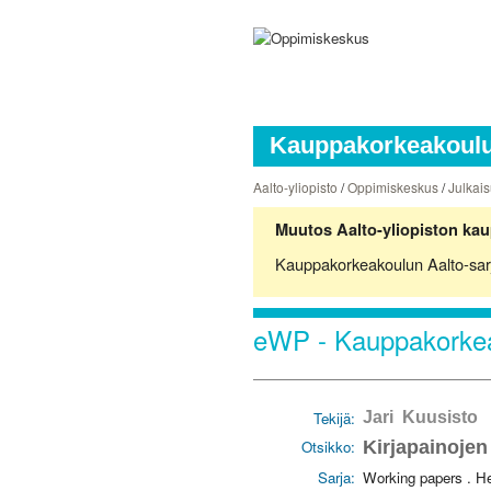
Kauppakorkeakoulun
Aalto-yliopisto
/
Oppimiskeskus
/
Julkais
Muutos Aalto-yliopiston kau
Kauppakorkeakoulun Aalto-sarjoj
eWP - Kauppakorkea
Tekijä:
Jari Kuusisto
Otsikko:
Kirjapainojen
Sarja:
Working papers . H