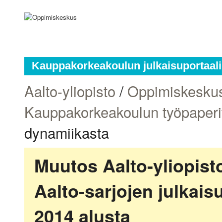
Kauppakorkeakoulun julkaisuportaali
Aalto-yliopisto
/
Oppimiskesku
Kauppakorkeakoulun työpaperi
dynamiikasta
Muutos Aalto-yliopis
Aalto-sarjojen julkai
2014 alusta