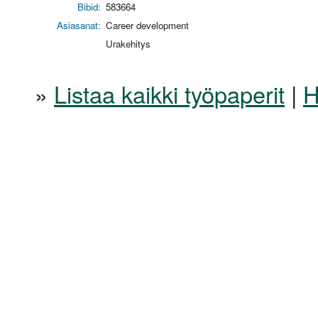
Bibid:
583664
Asiasanat:
Career development
Urakehitys
»
Listaa kaikki työpaperit
|
H