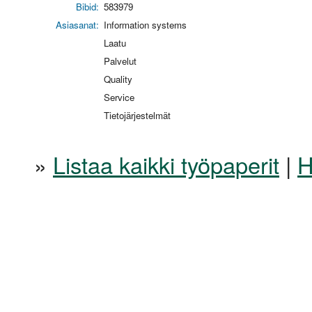
Bibid:
583979
Asiasanat:
Information systems
Laatu
Palvelut
Quality
Service
Tietojärjestelmät
»
Listaa kaikki työpaperit
|
H