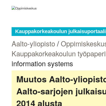
Kauppakorkeakoulun julkaisuportaali
Aalto-yliopisto
/
Oppimiskesku
Kauppakorkeakoulun työpaperi
information systems
Muutos Aalto-yliopis
Aalto-sarjojen julkai
2014 alusta