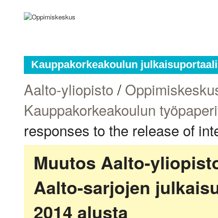
Kauppakorkeakoulun julkaisuportaali
Aalto-yliopisto
/
Oppimiskesku
Kauppakorkeakoulun työpaperi
responses to the release of int
Muutos Aalto-yliopis
Aalto-sarjojen julkai
2014 alusta