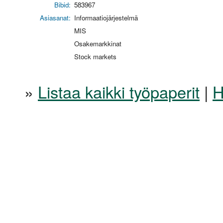
Bibid:
583967
Asiasanat:
Informaatiojärjestelmä
MIS
Osakemarkkinat
Stock markets
»
Listaa kaikki työpaperit
|
H