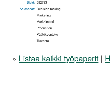
Bibid:
582793
Asiasanat:
Decision making
Marketing
Markkinointi
Production
Päätöksenteko
Tuotanto
»
Listaa kaikki työpaperit
|
H