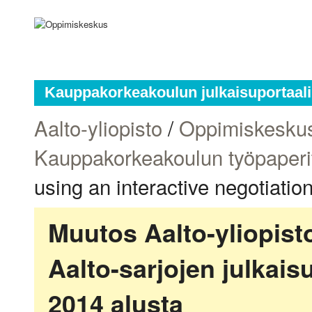
Kauppakorkeakoulun julkaisuportaali
Aalto-yliopisto
/
Oppimiskesku
Kauppakorkeakoulun työpaperi
using an interactive negotiati
Muutos Aalto-yliopis
Aalto-sarjojen julkai
2014 alusta