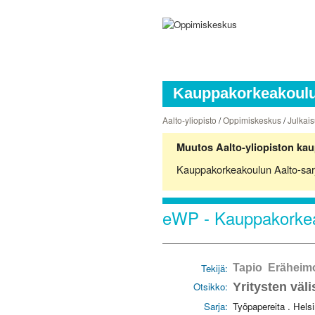
Kauppakorkeakoulun
Aalto-yliopisto
/
Oppimiskeskus
/
Julkais
Muutos Aalto-yliopiston kau
Kauppakorkeakoulun Aalto-sarjoj
eWP - Kauppakorkea
Tekijä:
Tapio Eräheimo
Otsikko:
Yritysten väl
Sarja:
Työpapereita . Hels