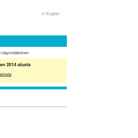
In English
nan käynnistäminen
en 2014 alusta
stosta