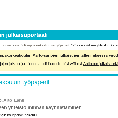
 julkaisuportaali
uportaali
/
eWP - Kauppakorkeakoulun työpaperit
/ Yritysten välisen yhteistoimin
ppakorkeakoulun Aalto-sarjojen julkaisujen tallennuksessa vuod
en julkaisujen tiedot ja pdf-tiedostot löytyvät nyt
Aaltodoc-julkaisuarki
koulun työpaperit
, Arto Lahti
isen yhteistoiminnan käynnistäminen
ingin kauppakorkeakoulu