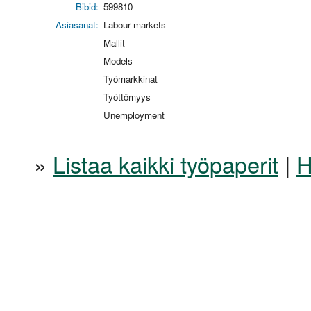
Bibid:
599810
Asiasanat:
Labour markets
Mallit
Models
Työmarkkinat
Työttömyys
Unemployment
»
Listaa kaikki työpaperit
|
H