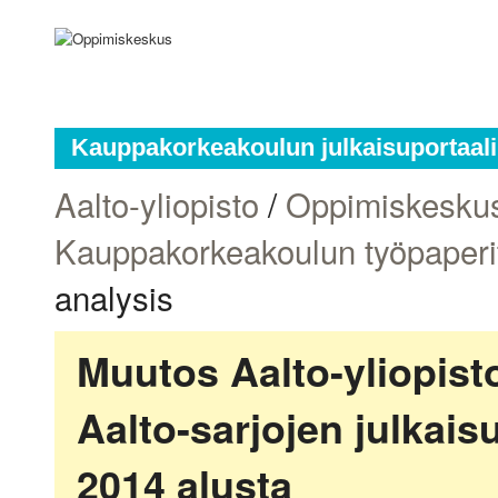
Kauppakorkeakoulun julkaisuportaali
Aalto-yliopisto
/
Oppimiskesku
Kauppakorkeakoulun työpaperi
analysis
Muutos Aalto-yliopis
Aalto-sarjojen julkai
2014 alusta