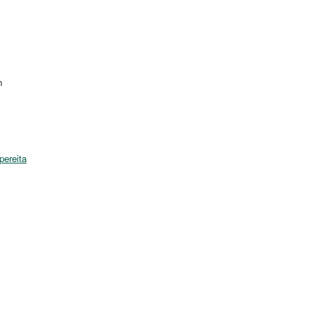
n
pereita