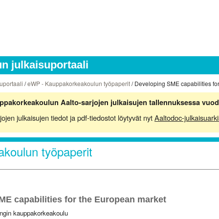
 julkaisuportaali
uportaali
/
eWP - Kauppakorkeakoulun työpaperit
/ Developing SME capabilities fo
ppakorkeakoulun Aalto-sarjojen julkaisujen tallennuksessa vuod
en julkaisujen tiedot ja pdf-tiedostot löytyvät nyt
Aaltodoc-julkaisuarki
koulun työpaperit
E capabilities for the European market
ingin kauppakorkeakoulu