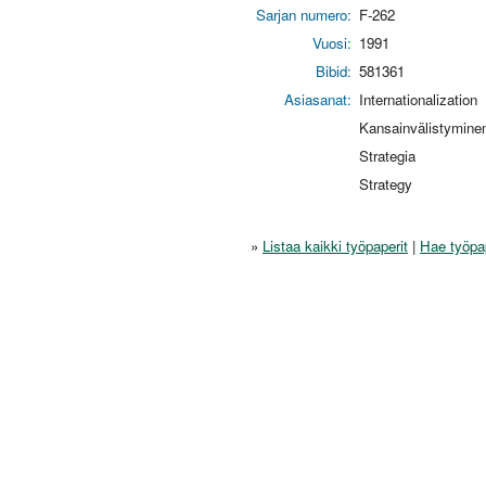
Sarjan numero:
F-262
Vuosi:
1991
Bibid:
581361
Asiasanat:
Internationalization
Kansainvälistymine
Strategia
Strategy
»
Listaa kaikki työpaperit
|
Hae työpa