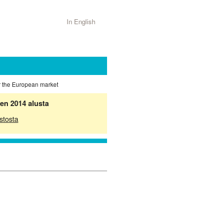
In English
r the European market
en 2014 alusta
stosta