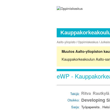
Kauppakorkeakoulun
Aalto-yliopisto
/
Oppimiskeskus
/
Julkais
Muutos Aalto-yliopiston kau
Kauppakorkeakoulun Aalto-sarjoj
eWP - Kauppakorkea
Tekijä:
Ritva Rautkylä
Otsikko:
Developing SM
Sarja:
Työpapereita . Hels