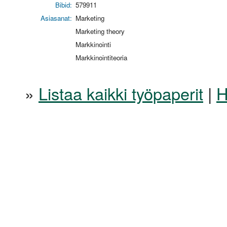
Bibid:
579911
Asiasanat:
Marketing
Marketing theory
Markkinointi
Markkinointiteoria
»
Listaa kaikki työpaperit
|
H