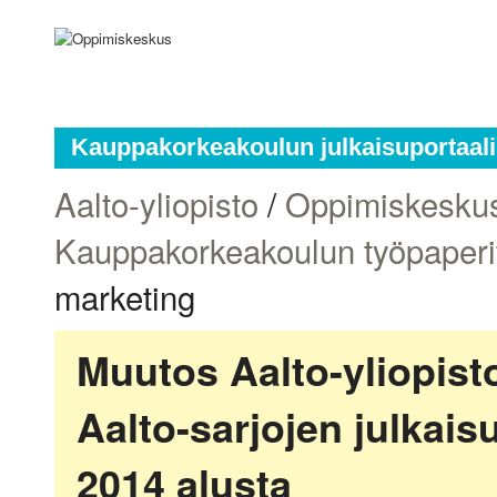
Kauppakorkeakoulun julkaisuportaali
Aalto-yliopisto
/
Oppimiskesku
Kauppakorkeakoulun työpaperi
marketing
Muutos Aalto-yliopis
Aalto-sarjojen julkai
2014 alusta