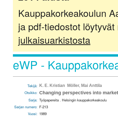
Kauppakorkeakoulun Aalt
ja pdf-tiedostot löytyvät
julkaisuarkistosta
eWP - Kauppakorkea
Tekijä:
K. E. Kristian Möller, Mai Anttila
Otsikko:
Changing perspectives into marke
Sarja:
Työpapereita . Helsingin kauppakorkeakoulu
Sarjan numero:
F-213
Vuosi:
1989