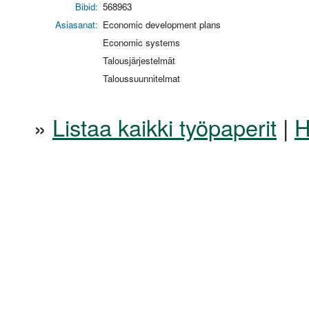
Bibid:
568963
Asiasanat:
Economic development plans
Economic systems
Talousjärjestelmät
Taloussuunnitelmat
»
Listaa kaikki työpaperit
|
H