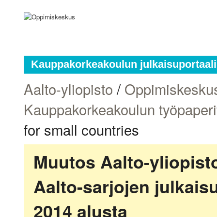
Kauppakorkeakoulun julkaisuportaali
Aalto-yliopisto
/
Oppimiskesku
Kauppakorkeakoulun työpaperi
for small countries
Muutos Aalto-yliopis
Aalto-sarjojen julkai
2014 alusta