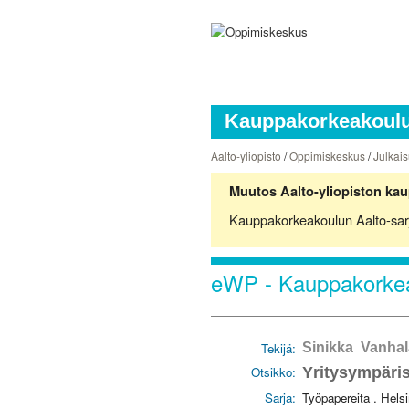
Kauppakorkeakoulun
Aalto-yliopisto
/
Oppimiskeskus
/
Julkais
Muutos Aalto-yliopiston kau
Kauppakorkeakoulun Aalto-sarjoj
eWP - Kauppakorkea
Tekijä:
Sinikka Vanhal
Otsikko:
Yritysympäris
Sarja:
Työpapereita . Hels