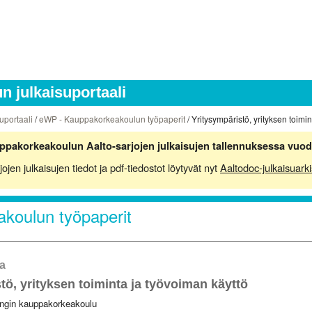
 julkaisuportaali
uportaali
/
eWP - Kauppakorkeakoulun työpaperit
/ Yritysympäristö, yrityksen toimi
ppakorkeakoulun Aalto-sarjojen julkaisujen tallennuksessa vuod
en julkaisujen tiedot ja pdf-tiedostot löytyvät nyt
Aaltodoc-julkaisuarki
koulun työpaperit
a
tö, yrityksen toiminta ja työvoiman käyttö
ingin kauppakorkeakoulu