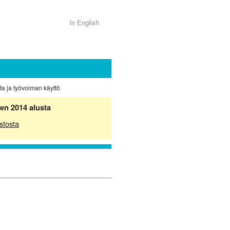
In English
nta ja työvoiman käyttö
en 2014 alusta
stosta