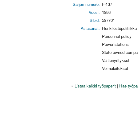
Sarjan numero:
F-137
Vuosi:
1986
Bibid:
597701
Asiasanat:
Henkilöstöpolitiikka
Personnel policy
Power stations
State-owned compa
Valtionyritykset
Voimalaitokset
»
Listaa kaikki työpaperit
|
Hae työpa