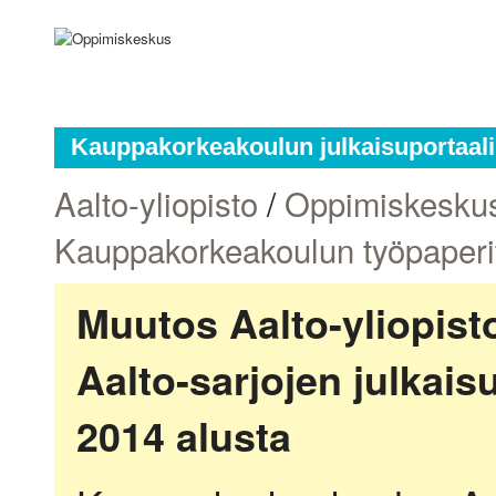
Kauppakorkeakoulun julkaisuportaali
Aalto-yliopisto
/
Oppimiskesku
Kauppakorkeakoulun työpaperi
Muutos Aalto-yliopis
Aalto-sarjojen julkai
2014 alusta