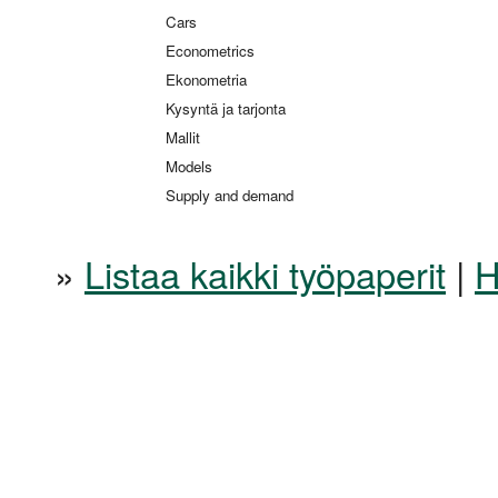
Cars
Econometrics
Ekonometria
Kysyntä ja tarjonta
Mallit
Models
Supply and demand
»
Listaa kaikki työpaperit
|
H