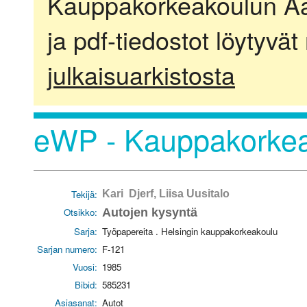
Kauppakorkeakoulun Aalt
ja pdf-tiedostot löytyvät
julkaisuarkistosta
eWP - Kauppakorkea
Tekijä:
Kari Djerf, Liisa Uusitalo
Otsikko:
Autojen kysyntä
Sarja:
Työpapereita . Helsingin kauppakorkeakoulu
Sarjan numero:
F-121
Vuosi:
1985
Bibid:
585231
Asiasanat:
Autot